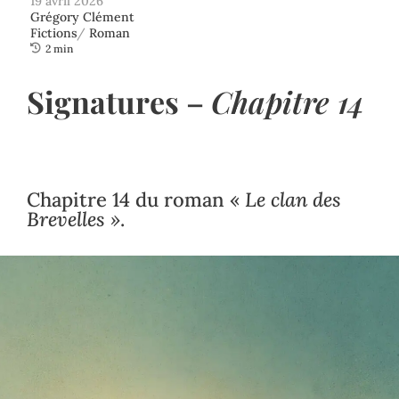
19 avril 2026
Grégory Clément
Fictions
/
Roman

2 min
Signatures
–
Chapitre 14
Chapitre 14 du roman «
Le clan des
Brevelles »
.