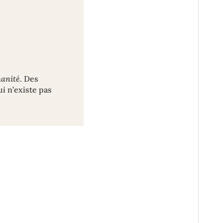
anité
. Des
ui n’existe pas
une trouvaille qu’elle refuse de nommer.