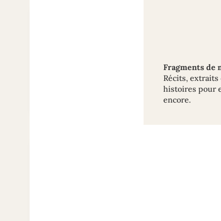
Fragments de m
Récits, extraits
histoires pour e
encore.
La légende
Chap
« Le clan des Brevelles »
Chapitre 31
Des années plus tard, au bord de la Spi