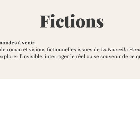
Fictions
ondes à venir.
 de roman et visions fictionnelles issues de
La Nouvelle Hum
xplorer l’invisible, interroger le réel ou se souvenir de ce q
itre 31
rale, une petite-fille tire Liy par la main pour lui montrer 