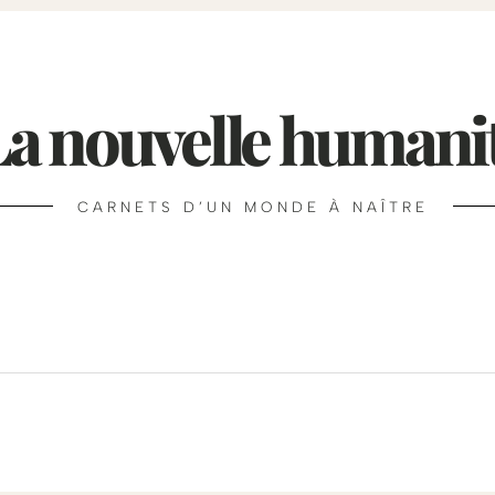
La nouvelle humani
CARNETS D’UN MONDE À NAÎTRE
L’Essence
Perspectives
Résonances