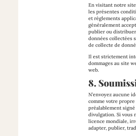
En visitant notre sit
les présentes conditi
et règlements applica
généralement accepté
publier ou distribuer 
données collectées su
de collecte de donné
Il est strictement in
dommages au site web 
web.
8. Soumiss
N’envoyez aucune idé
comme votre propre p
préalablement signé 
divulgation. Si vous 
licence mondiale, irr
adapter, publier, tra