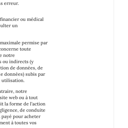
s erreur.
 financier ou médical
sulter un
e maximale permise par
 concerne toute
re notre
 ou indirects (y
ption de données, de
de données) subis par
utilisation.
traire, notre
ite web ou à tout
t la forme de l’action
égligence, de conduite
ez payé pour acheter
ement à toutes vos