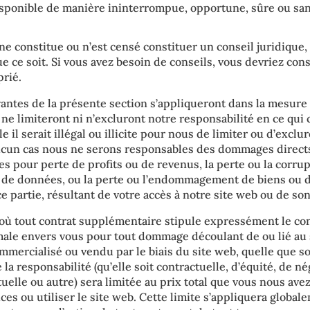
isponible de manière ininterrompue, opportune, sûre ou san
ne constitue ou n’est censé constituer un conseil juridique,
 ce soit. Si vous avez besoin de conseils, vous devriez con
rié.
vantes de la présente section s’appliqueront dans la mesur
t ne limiteront ni n’excluront notre responsabilité en ce qui
 il serait illégal ou illicite pour nous de limiter ou d’exclu
ucun cas nous ne serons responsables des dommages directs
 pour perte de profits ou de revenus, la perte ou la corru
s de données, ou la perte ou l’endommagement de biens ou 
e partie, résultant de votre accès à notre site web ou de son 
où tout contrat supplémentaire stipule expressément le con
ale envers vous pour tout dommage découlant de ou lié au s
mmercialisé ou vendu par le biais du site web, quelle que soi
 la responsabilité (qu’elle soit contractuelle, d’équité, de n
tuelle ou autre) sera limitée au prix total que vous nous av
ces ou utiliser le site web. Cette limite s’appliquera global