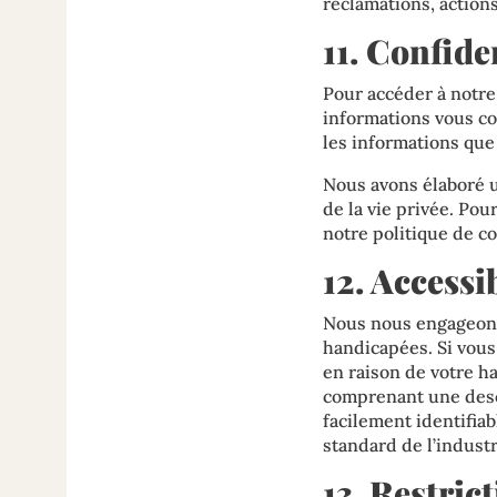
réclamations, actions
11. Confide
Pour accéder à notre
informations vous co
les informations que 
Nous avons élaboré u
de la vie privée. Pou
notre
politique de c
12. Accessib
Nous nous engageons
handicapées. Si vous
en raison de votre h
comprenant une descr
facilement identifia
standard de l’indust
13. Restric