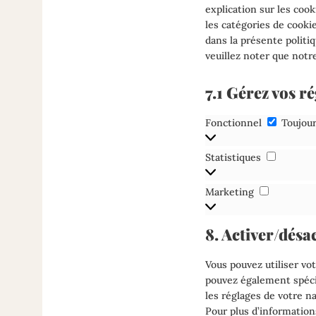
explication sur les cook
les catégories de cooki
dans la présente politiq
veuillez noter que notr
7.1 Gérez vos 
Foncti
Fonctionnel
Toujour
Statisti
Statistiques
Marketin
Marketing
8. Activer/désa
Vous pouvez utiliser v
pouvez également spécif
les réglages de votre n
Pour plus d’information