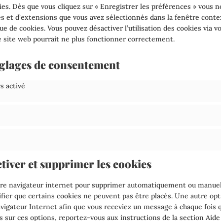
ies. Dès que vous cliquez sur « Enregistrer les préférences » vous no
es et d’extensions que vous avez sélectionnés dans la fenêtre cont
ue de cookies. Vous pouvez désactiver l’utilisation des cookies via v
e site web pourrait ne plus fonctionner correctement.
réglages de consentement
onnel
s activé
ques
g
ctiver et supprimer les cookies
otre navigateur internet pour supprimer automatiquement ou manuel
ier que certains cookies ne peuvent pas être placés. Une autre opt
avigateur Internet afin que vous receviez un message à chaque fois q
s sur ces options, reportez-vous aux instructions de la section Aide