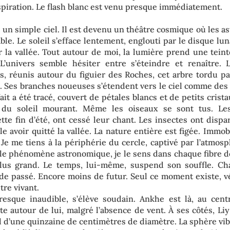
piration. Le flash blanc est venu presque immédiatement.
s un simple ciel. Il est devenu un théâtre cosmique où les as
ble. Le soleil s’efface lentement, englouti par le disque l
ur la vallée. Tout autour de moi, la lumière prend une tein
 L’univers semble hésiter entre s’éteindre et renaître. 
s, réunis autour du figuier des Roches, cet arbre tordu par
s. Ses branches noueuses s’étendent vers le ciel comme des 
ait a été tracé, couvert de pétales blancs et de petits crist
 du soleil mourant. Même les oiseaux se sont tus. Les 
tte fin d’été, ont cessé leur chant. Les insectes ont dispa
 avoir quitté la vallée. La nature entière est figée. Immob
. Je me tiens à la périphérie du cercle, captivé par l’atmo
le phénomène astronomique, je le sens dans chaque fibre de
lus grand. Le temps, lui-même, suspend son souffle. Ch
s de passé. Encore moins de futur. Seul ce moment existe, v
tre vivant.
sque inaudible, s’élève soudain. Ankhe est là, au cent
tte autour de lui, malgré l’absence de vent. À ses côtés, Li
l d’une quinzaine de centimètres de diamètre. La sphère vib