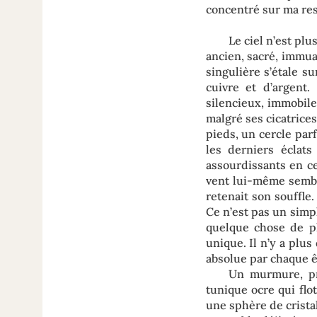
concentré sur ma res
Le ciel n’est plu
ancien, sacré, immua
singulière s’étale s
cuivre et d’argent.
silencieux, immobile
malgré ses cicatrice
pieds, un cercle parf
les derniers éclats
assourdissants en ce
vent lui-même semble
retenait son souffle
Ce n’est pas un simp
quelque chose de p
unique. Il n’y a plu
absolue par chaque ê
Un murmure, pre
tunique ocre qui flo
une sphère de crista