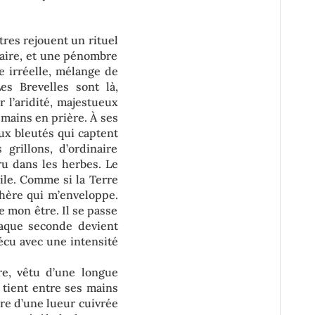
tres rejouent un rituel
unaire, et une pénombre
te irréelle, mélange de
Les Brevelles sont là,
 l’aridité, majestueux
mains en prière. À ses
aux bleutés qui captent
grillons, d’ordinaire
ru dans les herbes. Le
ile. Comme si la Terre
sphère qui m’enveloppe.
 mon être. Il se passe
aque seconde devient
écu avec une intensité
re, vêtu d’une longue
y tient entre ses mains
re d’une lueur cuivrée