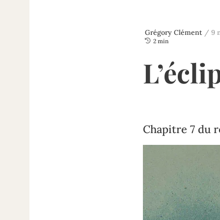
Grégory Clément
/
9 

2 min
L’écli
Chapitre 7 du 