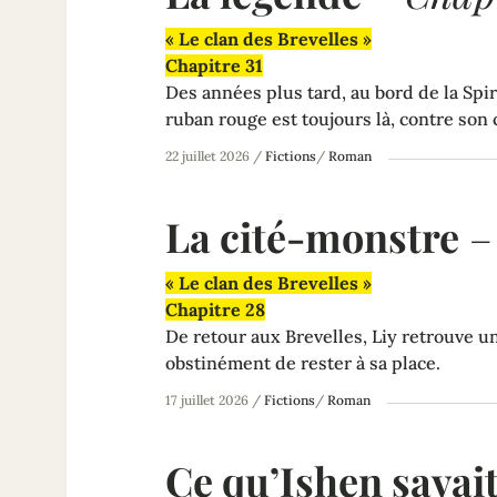
« Le clan des Brevelles »
Chapitre 31
Des années plus tard, au bord de la Spir
ruban rouge est toujours là, contre son
22 juillet 2026
/
Fictions
/
Roman
La cité-monstre
« Le clan des Brevelles »
Chapitre 28
De retour aux Brevelles, Liy retrouve un 
obstinément de rester à sa place.
17 juillet 2026
/
Fictions
/
Roman
Ce qu’Ishen savai