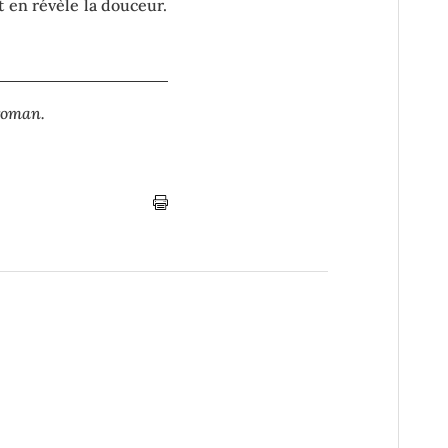
t en révèle la douceur.
 roman.
