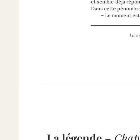
et semble déjà répond
Dans cette pénombre 
– Le moment est 
La s
La légende
–
Chapi