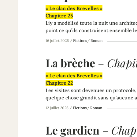
« Le clan des Brevelles »
Chapitre 25
Liy a modélisé toute la nuit une archite
point ce qu’ils construisent ensemble l
16 juillet 2026
/
Fictions
/
Roman
La brèche
–
Chapit
« Le clan des Brevelles »
Chapitre 22
Les visites sont devenues un protocole,
quelque chose grandit sans qu’aucune ar
12 juillet 2026
/
Fictions
/
Roman
Le gardien
–
Chapi