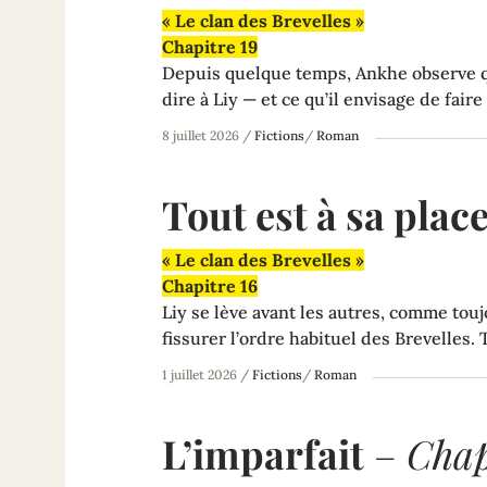
« Le clan des Brevelles »
Chapitre 19
Depuis quelque temps, Ankhe observe quel
dire à Liy — et ce qu’il envisage de fair
8 juillet 2026
/
Fictions
/
Roman
Tout est à sa plac
« Le clan des Brevelles »
Chapitre 16
Liy se lève avant les autres, comme tou
fissurer l’ordre habituel des Brevelles. 
1 juillet 2026
/
Fictions
/
Roman
L’imparfait
–
Chap