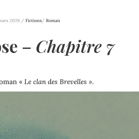
mars 2026
/
Fictions
/
Roman
pse
–
Chapitre 7
roman «
Le clan des Brevelles »
.