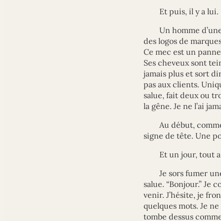
Et puis, il y a lui.
Un homme d’une q
des logos de marques
Ce mec est un pannea
Ses cheveux sont tei
jamais plus et sort di
pas aux clients. Uniq
salue, fait deux ou t
la gêne. Je ne l’ai ja
Au début, comme 
signe de tête. Une po
Et un jour, tout 
Je sors fumer une
salue. “Bonjour.” Je 
venir. J’hésite, je fr
quelques mots. Je ne 
tombe dessus comme u