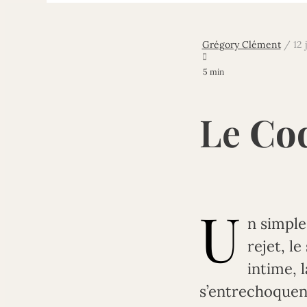
Grégory Clément
/
12 

5 min
Le
Co
U
n simple
rejet, l
intime, 
s’entrechoquen