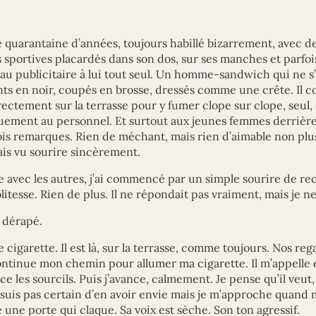
uarantaine d’années, toujours habillé bizarrement, avec de
 sportives placardés dans son dos, sur ses manches et parfoi
u publicitaire à lui tout seul. Un homme-sandwich qui ne s
nts en noir, coupés en brosse, dressés comme une crête. Il 
rectement sur la terrasse pour y fumer clope sur clope, seul, e
uement au personnel. Et surtout aux jeunes femmes derrière l
rois remarques. Rien de méchant, mais rien d’aimable non plus,
mais vu sourire sincèrement.
avec les autres, j’ai commencé par un simple sourire de re
litesse. Rien de plus. Il ne répondait pas vraiment, mais je ne
a dérapé.
 cigarette. Il est là, sur la terrasse, comme toujours. Nos rega
continue mon chemin pour allumer ma cigarette. Il m’appelle e
once les sourcils. Puis j’avance, calmement. Je pense qu’il veut
suis pas certain d’en avoir envie mais je m’approche quand m
ne porte qui claque. Sa voix est sèche. Son ton agressif.