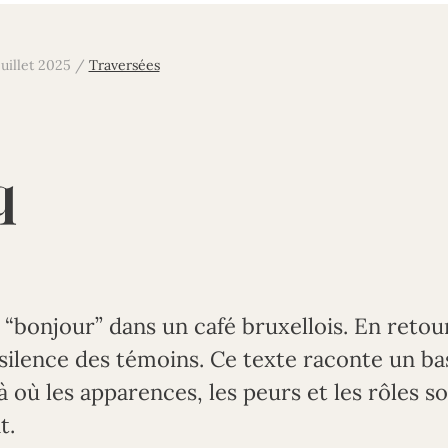
juillet 2025
/
Traversées
q
 “bonjour” dans un café bruxellois. En retour 
e silence des témoins. Ce texte raconte un 
là où les apparences, les peurs et les rôles s
t.