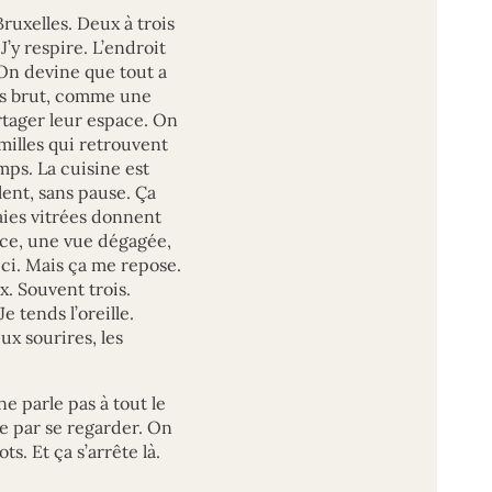
ruxelles. Deux à trois
J’y respire. L’endroit
 On devine que tout a
ois brut, comme une
rtager leur espace. On
milles qui retrouvent
mps. La cuisine est
ent, sans pause. Ça
aies vitrées donnent
uce, une vue dégagée,
ici. Mais ça me repose.
x. Souvent trois.
Je tends l’oreille.
ux sourires, les
ne parle pas à tout le
e par se regarder. On
s. Et ça s’arrête là.