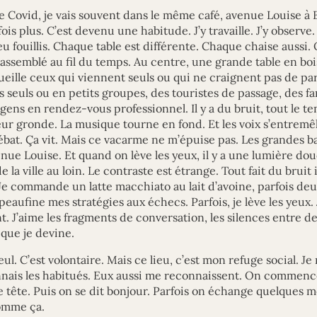
e Covid, je vais souvent dans le même café, avenue Louise à B
ois plus. C’est devenu une habitude. J’y travaille. J’y observe. 
u fouillis. Chaque table est différente. Chaque chaise aussi.
 assemblé au fil du temps. Au centre, une grande table en b
ueille ceux qui viennent seuls ou qui ne craignent pas de pa
s seuls ou en petits groupes, des touristes de passage, des fa
 gens en rendez-vous professionnel. Il y a du bruit, tout le te
ur gronde. La musique tourne en fond. Et les voix s’entremêl
débat. Ça vit. Mais ce vacarme ne m’épuise pas. Les grandes b
nue Louise. Et quand on lève les yeux, il y a une lumière do
la ville au loin. Le contraste est étrange. Tout fait du bruit 
 Je commande un latte macchiato au lait d’avoine, parfois deu
je peaufine mes stratégies aux échecs. Parfois, je lève les yeux. 
. J’aime les fragments de conversation, les silences entre de
que je devine.
ul. C’est volontaire. Mais ce lieu, c’est mon refuge social. Je 
nais les habitués. Eux aussi me reconnaissent. On commenc
 tête. Puis on se dit bonjour. Parfois on échange quelques mot
omme ça.