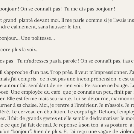
bonjour ! On se connaît pas ! Tu me dis pas bonjour !
 est grand, planté devant moi. Il me parle comme si je l’avais 
ondre calmement, sans hausser le ton.
 bonjour… Une politesse…
core plus la voix.
es pas ! Tu m’adresses pas la parole ! On se connaît pas, t’as 
 Il s’approche d’un pas. Trop près. Il veut m’impressionner. J’a
ais j’ai compris : ce n’est pas une incompréhension, c’est un
e autour fait semblant de ne rien voir. Personne ne bouge. Le
xposé. Une employée du café, que je connais un peu, finit par 
lmer. Elle est ferme mais souriante. Lui se détourne, marmon
urner à sa chaise. Moi, je rentre à l’intérieur. Je m’assois. Je
idéré. Le cerveau en ébullition. Le corps figé. Dehors, l’empl
r. Il fait de grands gestes et elle semble dédramatiser le mo
e que j’ai fait de mal. Je repense à son ton, à sa posture, à s
qu’un “bonjour”. Rien de plus. Et j’ai reçu une vague de violen