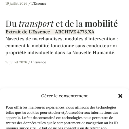
19 juillet 2026
/
L’Essence
Du
transport
et de la
mobilité
Extrait de L’Essence – ARCHIVE 4773.XA
Navettes de marchandises, modules d’intervention :
comment la mobilité fonctionne sans conducteur ni
propriété individuelle dans La Nouvelle Humanité.
17 juillet 2026
/
L’Essence
Accueil
»
L’Essence
»
Cycles et matières
Gérer le consentement
Tu peux m’écrire à :
gregory@lanouvellehumanite.be
.
Pour offrir les meilleures expériences, nous utilisons des technologies
Je lis tout. Toujours. Même quand je reste silencieux.
telles que les cookies pour stocker et/ou accéder aux informations des
appareils. Le fait de consentir à ces technologies nous permettra de
traiter des données telles que le comportement de navigation ou les ID
Références et inspirations
uniques sur ce site. Le fait de ne pas consentir ou de retirer son