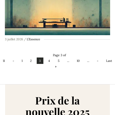
3 juillet 2026
/
L’Essence
Page 3 of
11
«
1
2
3
4
5
...
10
...
»
Last
»
Prix de la
nouvelle 2025